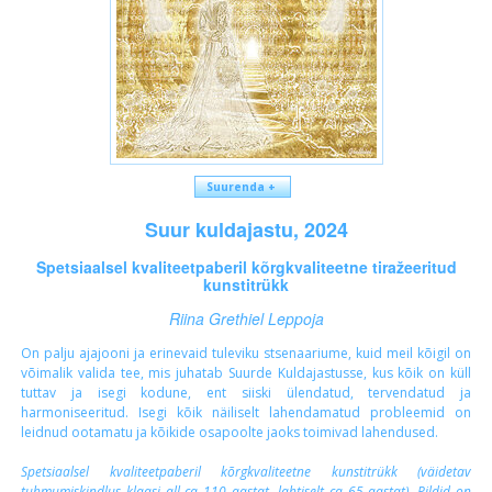
Suurenda +
Suur kuldajastu, 2024
Spetsiaalsel kvaliteetpaberil kõrgkvaliteetne tiražeeritud
kunstitrükk
Riina Grethiel Leppoja
On palju ajajooni ja erinevaid tuleviku stsenaariume, kuid meil kõigil on
võimalik valida tee, mis juhatab Suurde Kuldajastusse, kus kõik on küll
tuttav ja isegi kodune, ent siiski ülendatud, tervendatud ja
harmoniseeritud. Isegi kõik näiliselt lahendamatud probleemid on
leidnud ootamatu ja kõikide osapoolte jaoks toimivad lahendused.
Spetsiaalsel kvaliteetpaberil kõrgkvaliteetne kunstitrükk (väidetav
tuhmumiskindlus klaasi all ca 110 aastat, lahtiselt ca 65 aastat). Pildid on