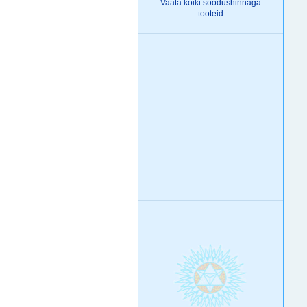
Vaata kõiki
soodushinnaga
tooteid