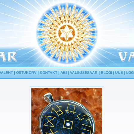
VALEHT
OSTUKORV
KONTAKT
ABI
VALGUSESAAR
BLOGI
UUS
LOG