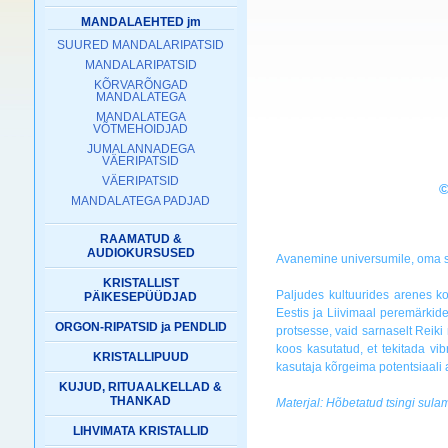
MANDALAEHTED jm
SUURED MANDALARIPATSID
MANDALARIPATSID
KÕRVARÕNGAD
MANDALATEGA
MANDALATEGA
VÕTMEHOIDJAD
JUMALANNADEGA
VÄERIPATSID
VÄERIPATSID
©
MANDALATEGA PADJAD
RAAMATUD &
AUDIOKURSUSED
Avanemine universumile, oma si
KRISTALLIST
Paljudes kultuurides arenes ko
PÄIKESEPÜÜDJAD
Eestis ja Liivimaal peremärkide
ORGON-RIPATSID ja PENDLID
protsesse, vaid sarnaselt Reiki
koos kasutatud, et tekitada vib
KRISTALLIPUUD
kasutaja kõrgeima potentsiaali
KUJUD, RITUAALKELLAD &
THANKAD
Materjal: Hõbetatud tsingi sula
LIHVIMATA KRISTALLID