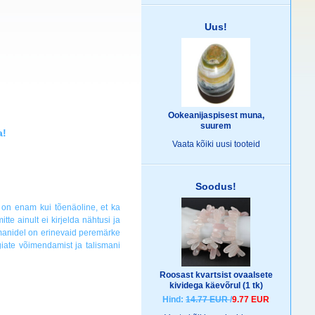
Uus!
Ookeanijaspisest muna,
suurem
a!
Vaata kõiki
uusi tooteid
Soodus!
g on enam kui tõenäoline, et ka
te ainult ei kirjelda nähtusi ja
smanidel on erinevaid peremärke
rgiate võimendamist ja talismani
Roosast kvartsist ovaalsete
kividega käevõrul (1 tk)
Hind:
14.77 EUR
/
9.77 EUR