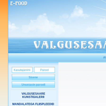
E-POOD
A
Sisene
Unustasin parooli
VALGUSESAARE
KUNSTIGALERII
MANDALATEGA FLIISPLEEDID