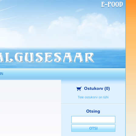
E-POOD
IN
Ostukorv
(
0
)
Teie ostukorv on tühi
Otsing
OTSI