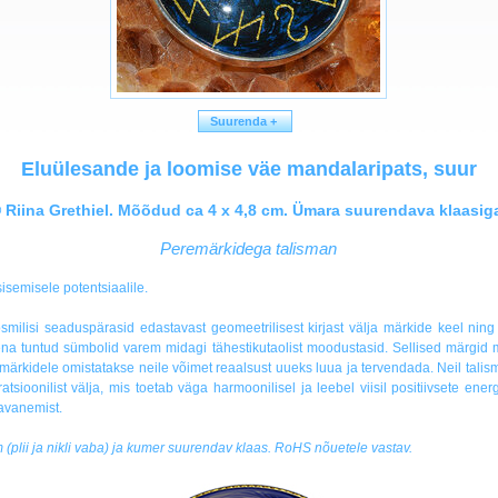
Suurenda +
Eluülesande ja loomise väe mandalaripats, suur
 Riina Grethiel. Mõõdud ca 4 x 4,8 cm. Ümara suurendava klaasig
Peremärkidega talisman
semisele potentsiaalile.
smilisi seaduspärasid edastavast geomeetrilisest kirjast välja märkide keel nin
na tuntud sümbolid varem midagi tähestikutaolist moodustasid. Sellised märgid mit
 märkidele omistatakse neile võimet reaalsust uueks luua ja tervendada. Neil tali
ratsioonilist välja, mis toetab väga harmoonilisel ja leebel viisil positiivsete ene
 avanemist.
m (plii ja nikli vaba) ja kumer suurendav klaas. RoHS nõuetele vastav.