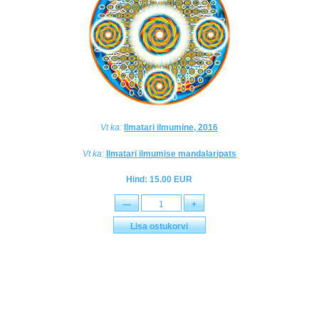
Vt ka:
Ilmatari ilmumine, 2016
Vt ka:
Ilmatari ilmumise mandalaripats
Hind: 15.00 EUR
—
+
Lisa ostukorvi