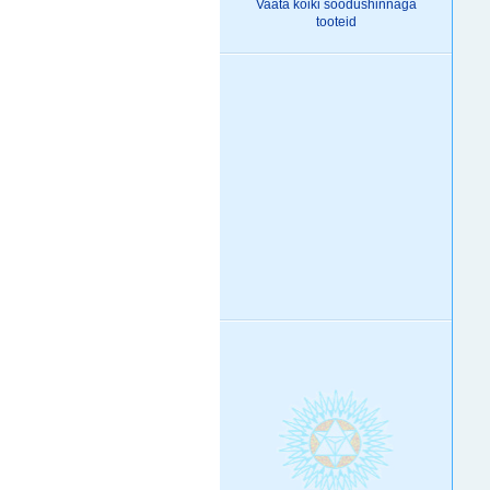
Vaata kõiki
soodushinnaga
tooteid