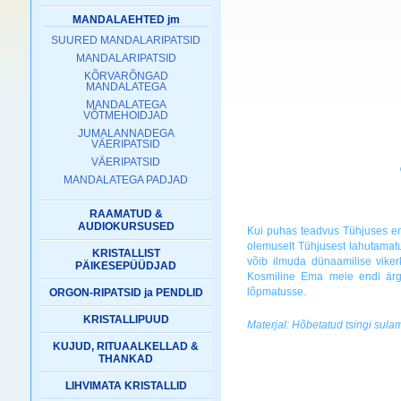
MANDALAEHTED jm
SUURED MANDALARIPATSID
MANDALARIPATSID
KÕRVARÕNGAD
MANDALATEGA
MANDALATEGA
VÕTMEHOIDJAD
JUMALANNADEGA
VÄERIPATSID
VÄERIPATSID
MANDALATEGA PADJAD
RAAMATUD &
AUDIOKURSUSED
Kui puhas teadvus Tühjuses en
olemuselt Tühjusest lahutamatu.
KRISTALLIST
võib ilmuda dünaamilise viker
PÄIKESEPÜÜDJAD
Kosmiline Ema meie endi ärga
lõpmatusse.
ORGON-RIPATSID ja PENDLID
KRISTALLIPUUD
Materjal: Hõbetatud tsingi sula
KUJUD, RITUAALKELLAD &
THANKAD
LIHVIMATA KRISTALLID