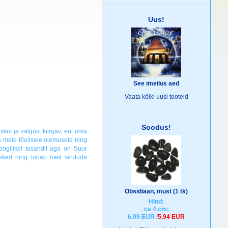
Uus!
See imeilus aed
!
Vaata kõiki
uusi tooteid
Soodus!
av ja valgust kiirgav, ent oma
us meie tõelisele olemusele ning
oogilisel tasandil aga on Suur
kked ning lubab meil sirutuda
Obsidiaan, must (1 tk)
Hind:
ca 4 cm:
6.99 EUR
/
5.94 EUR