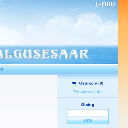
E-POOD
IN
Ostukorv
(
0
)
Teie ostukorv on tühi
Otsing
OTSI